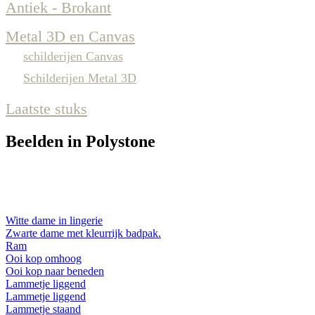
Antiek - Brokant
Metal 3D en Canvas
schilderijen Canvas
Schilderijen Metal 3D
Laatste stuks
Beelden in Polystone
Witte dame in lingerie
Zwarte dame met kleurrijk badpak.
Ram
Ooi kop omhoog
Ooi kop naar beneden
Lammetje liggend
Lammetje liggend
Lammetje staand